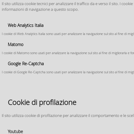
Il sito utilizza cookie tecnici per analizzare il traffico da e verso il sito. I c
PUG_Quadro Conoscitivo
Approvato il 
informazioni di navigazione a questo scopo.
PUG Mappe interattive
PUG_SQUEA
Il Consiglio Comuna
Web Analytics Italia
Regolamento Edilizio
PUG_Disciplina
giugno 2026 il nuov
I cookie di Web Analytics Italia sono usati per analizzare la navigazione sul sito al fine di mig
PUG Tutele e Vincoli
ZAC Zonizzazione Acustica
Matomo
Comunale
PUG_ Valsat
I cookie di Matomo sono usati per analizzare la navigazione sul sito al fine di migliorarla e fo
Piano di Rischio
Google Re-Captcha
Aeroportuale
I cookie di Google Re-Captcha sono usati per analizzare la navigazione sul sito al fine di migli
Strumenti Urbanistici
Generali Previgenti
PSC 2030 – Piano Strutturale
Cookie di profilazione
Comunale
Strumenti Urbanistici
Attuativi L.R. 20/2000
Quadro conoscitivo
POC – Piano Operativo
Comunale
Il sito utilizza cookie di profilazione per analizzare il comportamento e le sce
Relazioni
Stato di attuazione
Relazione
RUE - 2021 Regolamento
Norme di attuazione
Accordi di Programma
Urbanistico Edilizio
Norme tecniche di
Allegati alle NTA
attuazione
Val.S.A.T. - Screening
Youtube
Relazione