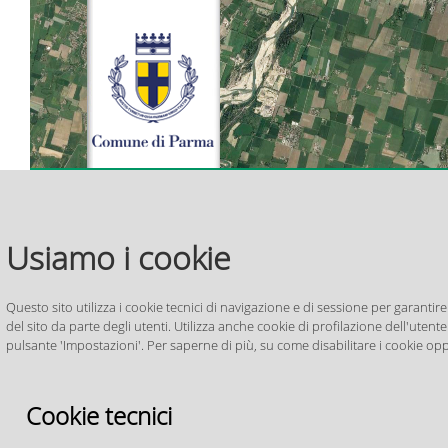
>
>
> Piano
> PUG
>
> ZAC
> Pia
Home
Settore
Urbanistico
Mappe
Regolamento
Zonizzazione
Risc
Generale
interattive
Edilizio
Acustica
Aeropo
Usiamo i cookie
PUG_PR050
Comunale
Per i cittadini
Per le imprese
Questo sito utilizza i cookie tecnici di navigazione e di sessione per garantire
del sito da parte degli utenti. Utilizza anche cookie di profilazione dell'utente 
Pianificazi
pulsante 'Impostazioni'. Per saperne di più, su come disabilitare i cookie opp
Settore
Ufficio di Piano
Indietro
Cookie tecnici
Piano Urbanistico Generale
PUG_PR050
NOTIZIE
/ 26.06.26