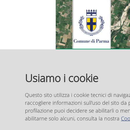
>
>
> Piano
> PUG
Home
Settore
Urbanistico
Mappe
Regol
Generale
interattive
Edi
Usiamo i cookie
PUG_PR050
Per i cittadini
Questo sito utilizza i cookie tecnici di naviga
P
raccogliere informazioni sull'uso del sito da pa
Settore
profilazione puoi decidere se abilitarli o me
Ufficio di Piano
abilitarne solo alcuni, consulta la nostra
Coo
I
Piano Urbanistico Generale
PUG_PR050