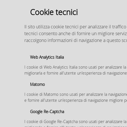
PUG_Quadro Conoscitivo
Cookie tecnici
PUG Mappe interattive
PUG_SQUEA
I
d
Regolamento Edilizio
Il sito utilizza cookie tecnici per analizzare il traffico
PUG_Disciplina
tecnici consento anche di fornire un migliore servizi
PUG Tutele e Vincoli
ZAC Zonizzazione Acustica
raccolgono informazioni di navigazione a questo sc
Comunale
PUG_ Valsat
Web Analytics Italia
Piano di Rischio
Aeroportuale
I cookie di Web Analytics Italia sono usati per analizzare la 
A
migliorarla e fornire all'utente un'esperienza di navigazione
Strumenti Urbanistici
Generali Previgenti
Matomo
PSC 2030 – Piano Strutturale
I cookie di Matomo sono usati per analizzare la navigazione s
Comunale
e fornire all'utente un'esperienza di navigazione migliore p
Quadro conoscitivo
Relazioni
Google Re-Captcha
Norme di attuazione
I cookie di Google Re-Captcha sono usati per analizzare la n
Allegati alle NTA