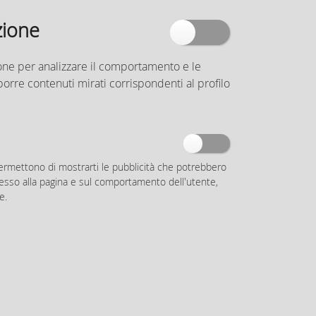
Scrivi al Settore
Segnalazioni
zione
Iscriviti alla Newsletter
azione per analizzare il comportamento e le
Notizie dal Comune
oporre contenuti mirati corrispondenti al profilo
Il tuo Comune
Accedi al tuo profilo
Segui il Comune di Parma su:
permettono di mostrarti le pubblicità che potrebbero
accesso alla pagina e sul comportamento dell'utente,
AREA RISERVATA
e.
Username
Password