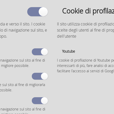
Sintesi
Cookie di profila
n questa sezione è possibile visionare i seguenti documenti costitutivi
el PSC 2030:
 da e verso il sito. I cookie
Il sito utilizza cookie di profil
Valutazione d’Incidenza (Vinca) – in cui vengono valutate le
o di navigazione sul sito, e
scelte degli utenti al fine di pr
interferenze dirette e indirette sui Siti della rete Natura 2000.
opo.
dell'utente
Dichiarazione di Sintesi e misure adottate in merito al monitoraggio
(art. 17 D.Lgs. 152/2006) in cui viene riportato un riepilogo sintetico
del processo integrato del PSC e della Valutazione di Sostenibilità
Youtube
Ambientale e Territoriale.
navigazione sul sito al fine di
I cookie di profilazione di Youtube 
llegati (2)
 migliore possibile.
interessarti di più, fare analisi di 
>> Valutazione d'incidenza
(452 KiB)
facilitare l'accesso ai servizi di Googl
>> Dichiarazione di Sintesi e misure adottate in merito al
monitoraggio
(1,52 MiB)
ul sito al fine di migliorarla
ossibile.
avigazione sul sito al fine di