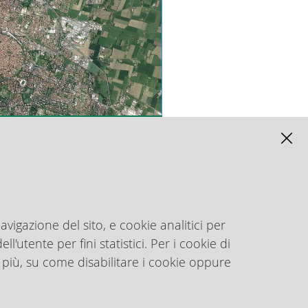
>
> Monitoraggio
> Rete
Solo
Trasparenza
consumo di
Elettrica
Testo
D.lgs
suolo L.R.
L.R.
33/2013
24/2017
8/2023
Tutte le aree tematiche
avigazione del sito, e cookie analitici per
l'utente per fini statistici. Per i cookie di
 più, su come disabilitare i cookie oppure
Numero Unico
0521 40521