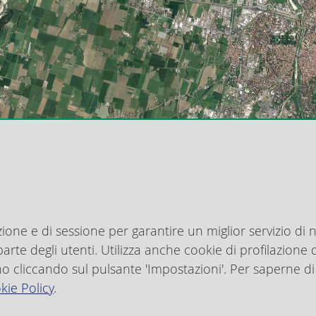
>
> ZAC
> Piano di
> Strumenti
> Strumenti
> Accordi di
amento
Zonizzazione
Rischio
Urbanistici
Urbanistici
Programma
lizio
Acustica
Aeroportuale
Generali
Attuativi L.R.
Comunale
Previgenti
20/2000
Per le imprese
Per i visitatori
zione e di sessione per garantire un miglior servizio di n
ianificazione Territoriale
rte degli utenti. Utilizza anche cookie di profilazione del
no cliccando sul pulsante 'Impostazioni'. Per saperne di
kie Policy
ndietro
.
PSC Vinca e