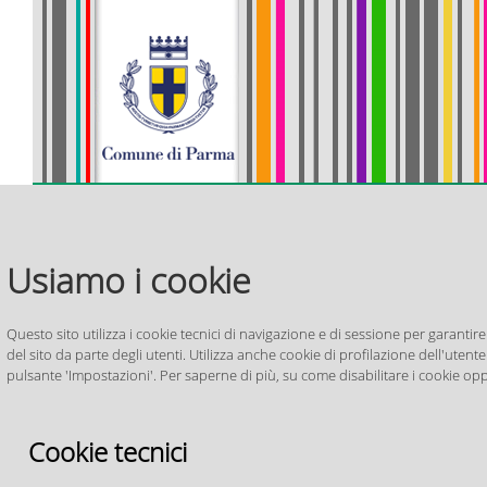
>
>
> Piano
> PUG
>
> ZAC
> Pia
Home
Settore
Urbanistico
Mappe
Regolamento
Zonizzazione
Risc
Generale
interattive
Edilizio
Acustica
Aeropo
Usiamo i cookie
PUG_PR050
Comunale
Per i cittadini
Per le imprese
Questo sito utilizza i cookie tecnici di navigazione e di sessione per garantire
del sito da parte degli utenti. Utilizza anche cookie di profilazione dell'utente 
Pianificazi
pulsante 'Impostazioni'. Per saperne di più, su come disabilitare i cookie opp
Settore
Ufficio di Piano
Indietro
Cookie tecnici
Piano Urbanistico Generale
PUG_PR050
NOTIZIE
/ 26.06.26