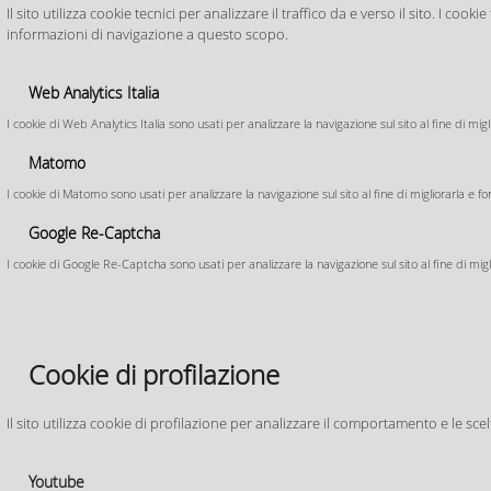
Il sito utilizza cookie tecnici per analizzare il traffico da e verso il sito. I c
PUG_Quadro Conoscitivo
Approvato i
informazioni di navigazione a questo scopo.
PUG Mappe interattive
PUG_SQUEA
Il Consiglio Comuna
Web Analytics Italia
Regolamento Edilizio
PUG_Disciplina
giugno 2026 il Pian
I cookie di Web Analytics Italia sono usati per analizzare la navigazione sul sito al fine di mig
Comune di Parma 
PUG Tutele e Vincoli
ZAC Zonizzazione Acustica
Matomo
Comunale
PUG_ Valsat
I cookie di Matomo sono usati per analizzare la navigazione sul sito al fine di migliorarla e fo
Piano di Rischio
Google Re-Captcha
Aeroportuale
I cookie di Google Re-Captcha sono usati per analizzare la navigazione sul sito al fine di migli
Strumenti Urbanistici
Generali Previgenti
PSC 2030 – Piano Strutturale
Cookie di profilazione
Comunale
Strumenti Urbanistici
Attuativi L.R. 20/2000
Quadro conoscitivo
POC – Piano Operativo
Comunale
Il sito utilizza cookie di profilazione per analizzare il comportamento e le sce
Relazioni
Stato di attuazione
Relazione
RUE - 2021 Regolamento
Norme di attuazione
Accordi di Programma
Urbanistico Edilizio
Norme tecniche di
Allegati alle NTA
attuazione
Val.S.A.T. - Screening
Youtube
Relazione