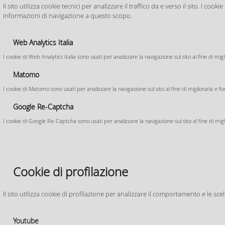
Pianificazio
Il sito utilizza cookie tecnici per analizzare il traffico da e verso il sito. I c
PUG_Quadro Conoscitivo
informazioni di navigazione a questo scopo.
PUG Mappe interattive
PUG_SQUEA
Allegati (4)
>> SP1_Pianificazi
Web Analytics Italia
Regolamento Edilizio
PUG_Disciplina
I cookie di Web Analytics Italia sono usati per analizzare la navigazione sul sito al fine di mig
>> SP2_Pianificazio
PUG Tutele e Vincoli
ZAC Zonizzazione Acustica
Matomo
Comunale
>> SP3_Pianificazi
PUG_ Valsat
I cookie di Matomo sono usati per analizzare la navigazione sul sito al fine di migliorarla e fo
>> SP4_consumo di
Piano di Rischio
Google Re-Captcha
Aeroportuale
I cookie di Google Re-Captcha sono usati per analizzare la navigazione sul sito al fine di migli
Strumenti Urbanistici
Generali Previgenti
PSC 2030 – Piano Strutturale
Cookie di profilazione
Comunale
Strumenti Urbanistici
Attuativi L.R. 20/2000
Quadro conoscitivo
POC – Piano Operativo
Comunale
Il sito utilizza cookie di profilazione per analizzare il comportamento e le sce
Relazioni
Stato di attuazione
Relazione
RUE - 2021 Regolamento
Norme di attuazione
Accordi di Programma
Urbanistico Edilizio
Norme tecniche di
Allegati alle NTA
attuazione
Val.S.A.T. - Screening
Youtube
Relazione