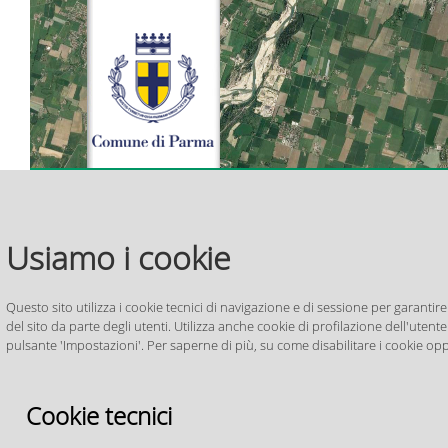
>
>
> Piano
> PUG
>
> ZAC
> Pia
Home
Settore
Urbanistico
Mappe
Regolamento
Zonizzazione
Risc
Generale
interattive
Edilizio
Acustica
Aeropo
Usiamo i cookie
PUG_PR050
Comunale
Per i cittadini
Per le imprese
Questo sito utilizza i cookie tecnici di navigazione e di sessione per garantire
del sito da parte degli utenti. Utilizza anche cookie di profilazione dell'utente 
Pianificazi
pulsante 'Impostazioni'. Per saperne di più, su come disabilitare i cookie opp
Settore
Ufficio di Piano
Indietro
Cookie tecnici
Piano Urbanistico Generale
5_ Sistema
PUG_PR050